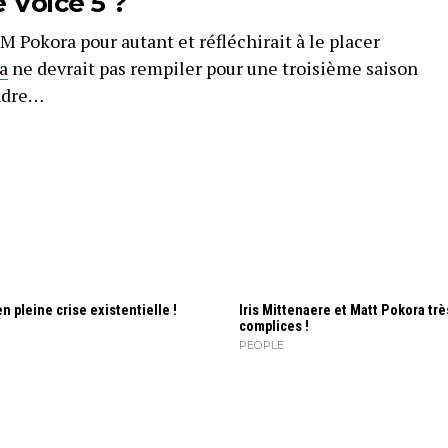
 Voice 5 ?
M Pokora pour autant et réfléchirait à le placer
a
ne devrait pas rempiler pour une troisième saison
endre…
en pleine crise existentielle !
Iris Mitte­naere et Matt Pokora trè
complices !
PEOPLE