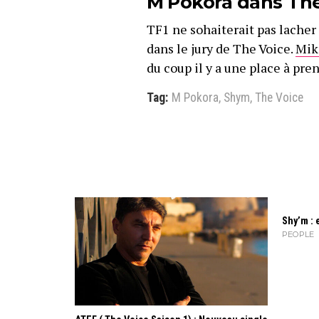
M Pokora dans The
TF1 ne sohaiterait pas lacher 
dans le jury de The Voice.
Mik
du coup il y a une place à pr
Tag:
M Pokora
,
Shym
,
The Voice
Shy’m : 
PEOPLE