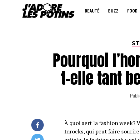
BEAUTÉ
BUZZ
FOOD
ST
Pourquoi l’hor
t-elle tant b
Publi
À quoi sert la fashion week? 
Inrocks, qui peut faire souri
article, la fashion week y es