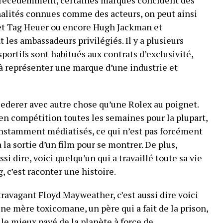
 précédemment, certaines marques concluent des
nalités connues comme des acteurs, on peut ainsi
et Tag Heuer ou encore Hugh Jackman et
t les ambassadeurs privilégiés. Il y a plusieurs
 sportifs sont habitués aux contrats d’exclusivité,
t à représenter une marque d’une industrie et
ederer avec autre chose qu’une Rolex au poignet.
t en compétition toutes les semaines pour la plupart,
constamment médiatisés, ce qui n’est pas forcément
 la sortie d’un film pour se montrer. De plus,
ssi dire, voici quelqu’un qui a travaillé toute sa vie
, c’est raconter une histoire.
ravagant Floyd Mayweather, c’est aussi dire voici
e mère toxicomane, un père qui a fait de la prison,
 le mieux payé de la planète à force de