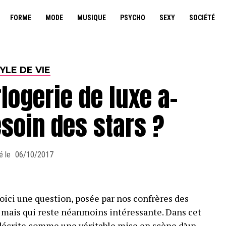
FORME
MODE
MUSIQUE
PSYCHO
SEXY
SOCIÉTÉ
YLE DE VIE
logerie de luxe a-
esoin des stars ?
é le
06/10/2017
Voici une question, posée par nos confrères des
re mais qui reste néanmoins intéressante. Dans cet
t décrite comme une véritable mise en scène d’un