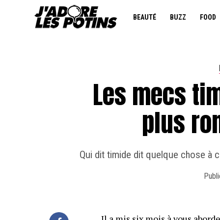
BEAUTÉ
BUZZ
FOOD
Les mecs tim
plus ro
Qui dit timide dit quelque chose à c
Publi
Il a mis six mois à vous aborde