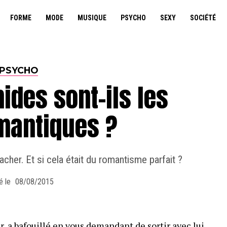
FORME
MODE
MUSIQUE
PSYCHO
SEXY
SOCIÉTÉ
PSYCHO
ides sont-ils les
mantiques ?
acher. Et si cela était du romantisme parfait ?
é le
08/08/2015
r, a bafouillé en vous demandant de sortir avec lui,