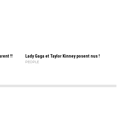
rent !!
Lady Gaga et Taylor Kinney posent nus !
PEOPLE