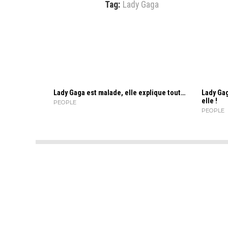
Tag:
Lady Gaga
Lady Gaga est malade, elle explique tout…
Lady Gag
elle !
PEOPLE
PEOPLE