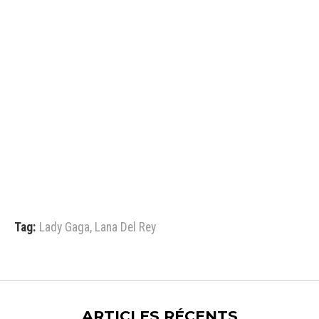
Tag:
Lady Gaga
,
Lana Del Rey
ARTICLES RÉCENTS