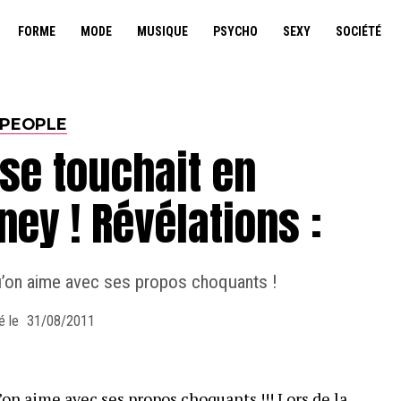
FORME
MODE
MUSIQUE
PSYCHO
SEXY
SOCIÉTÉ
PEOPLE
se touchait en
ney ! Révélations :
u’on aime avec ses propos choquants !
é le
31/08/2011
on aime avec ses propos choquants !!! Lors de la