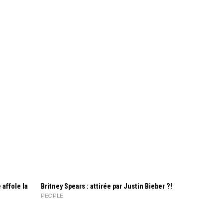
 affole la
Britney Spears : attirée par Justin Bieber ?!
PEOPLE