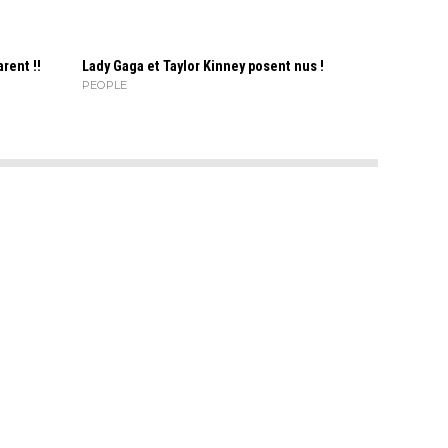
rent !!
Lady Gaga et Taylor Kinney posent nus !
PEOPLE