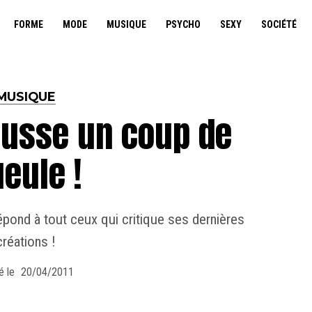
FORME
MODE
MUSIQUE
PSYCHO
SEXY
SOCIÉTÉ
MUSIQUE
ousse un coup de
eule !
pond à tout ceux qui critique ses dernières
créations !
é le
20/04/2011