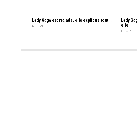
Lady Gaga est malade, elle explique tout…
Lady Gag
elle !
PEOPLE
PEOPLE