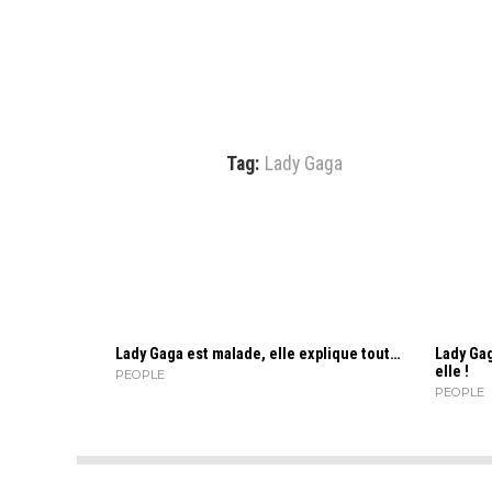
Tag:
Lady Gaga
Lady Gaga est malade, elle explique tout…
Lady Gag
elle !
PEOPLE
PEOPLE