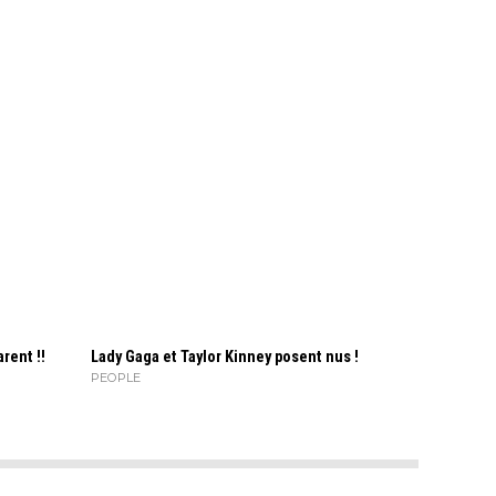
rent !!
Lady Gaga et Taylor Kinney posent nus !
PEOPLE