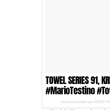
TOWEL SERIES 91, K
#MarioTestino #To
Une photo publiée par MARIO TE