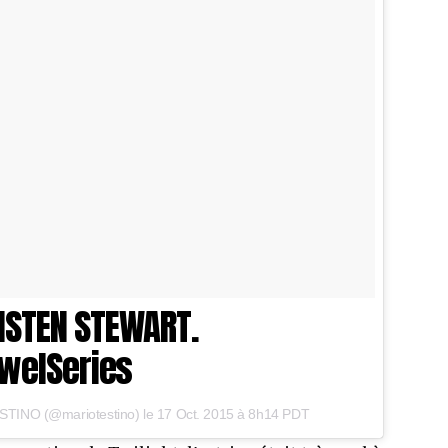
RISTEN STEWART.
welSeries
STINO (@mariotestino) le
17 Oct. 2015 à 8h14 PDT