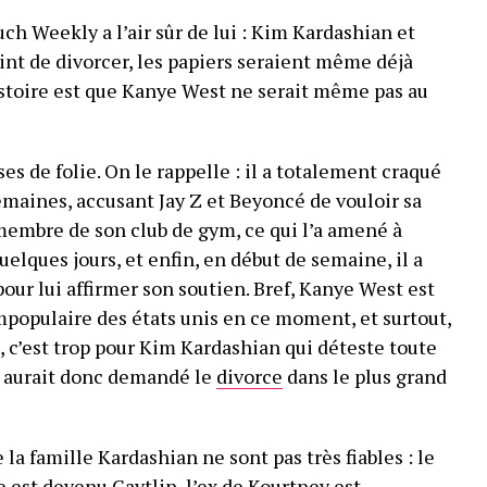
h Weekly a l’air sûr de lui : Kim Kardashian et
int de divorcer, les papiers seraient même déjà
istoire est que Kanye West ne serait même pas au
es de folie. On le rappelle : il a totalement craqué
semaines, accusant Jay Z et Beyoncé de vouloir sa
 membre de son club de gym, ce qui l’a amené à
uelques jours, et enfin, en début de semaine, il a
our lui affirmer son soutien. Bref, Kanye West est
populaire des états unis en ce moment, et surtout,
ça, c’est trop pour Kim Kardashian qui déteste toute
e aurait donc demandé le
divorce
dans le plus grand
 la famille Kardashian ne sont pas très fiables : le
re est devenu Caytlin, l’ex de Kourtney est