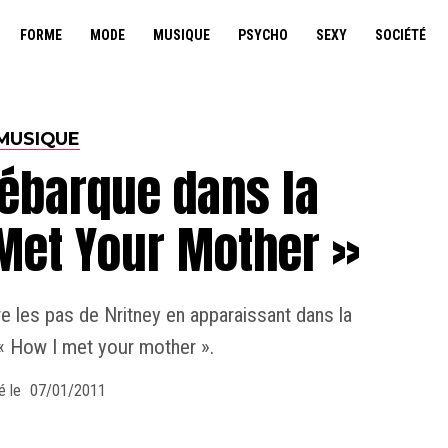
FORME
MODE
MUSIQUE
PSYCHO
SEXY
SOCIÉTÉ
MUSIQUE
débarque dans la
 Met Your Mother »
re les pas de Nritney en apparaissant dans la
« How I met your mother ».
é le
07/01/2011