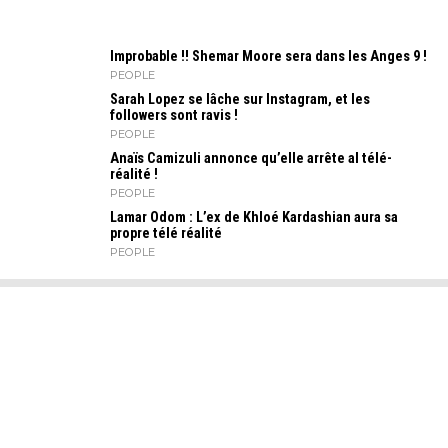
Improbable !! Shemar Moore sera dans les Anges 9 !
PEOPLE
Sarah Lopez se lâche sur Instagram, et les
followers sont ravis !
PEOPLE
Anaïs Camizuli annonce qu’elle arrête al télé-
réalité !
PEOPLE
Lamar Odom : L’ex de Khloé Kardashian aura sa
propre télé réalité
PEOPLE