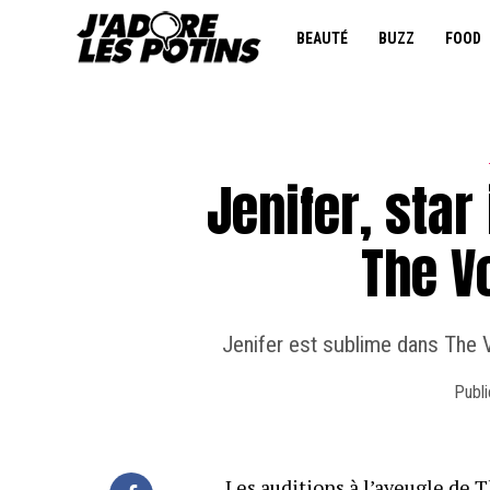
BEAUTÉ
BUZZ
FOOD
Jenifer, star
The Vo
Jenifer est sublime dans The 
Publi
Les auditions à l’aveugle de 