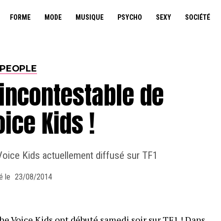
FORME
MODE
MUSIQUE
PSYCHO
SEXY
SOCIÉTÉ
PEOPLE
 incontestable de
ice Kids !
Voice Kids actuellement diffusé sur TF1
é le
23/08/2014
The Voice Kids ont débuté samedi soir sur TF1 ! Dans