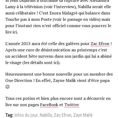
Si Jean Dujardin a officialisé sa rupture avec Alexandra
Lamy à la télévision (voir l’interview), Nabilla serait elle
aussi célibataire ! C’est Enora Malagrè qui balance dans
Touche pas à mon Poste (voir le passage en vidéo) mais
pour l’instant rien n’est officiel comme vous pourrez le
lire ici.
L’année 2013 aura été celle des galères pour
Zac Efron
!
Après une cure de désintoxication au printemps c’est
un accident bête survenu dans son jardin qui lui a abimé
le visage (les détails sont ici).
Heureusement une bonne nouvelle pour un membre des
One Direction ! En effet, Zayne Malik vient d’être papa
😉
Tous ces potins et bien plus encore sont a découvrir en
live sur nos pages
FaceBook
et
Twitter
Tag:
Infos du jour
,
Nabilla
,
Zac Efron
,
Zayn Malik