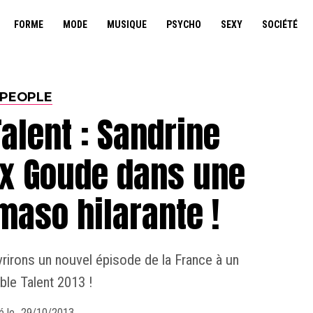
FORME
MODE
MUSIQUE
PSYCHO
SEXY
SOCIÉTÉ
PEOPLE
alent : Sandrine
ex Goude dans une
aso hilarante !
rirons un nouvel épisode de la France à un
ble Talent 2013 !
é le
29/10/2013