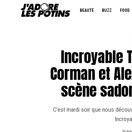
BEAUTÉ
BUZZ
FOOD
Incroyable T
Corman et Al
scène sadom
C’est mardi soir que nous découv
Incroya
Publi