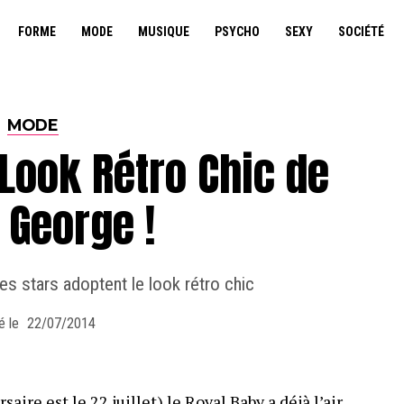
FORME
MODE
MUSIQUE
PSYCHO
SEXY
SOCIÉTÉ
MODE
 Look Rétro Chic de
 George !
es stars adoptent le look rétro chic
é le
22/07/2014
saire est le 22 juillet) le Royal Baby a déjà l’air