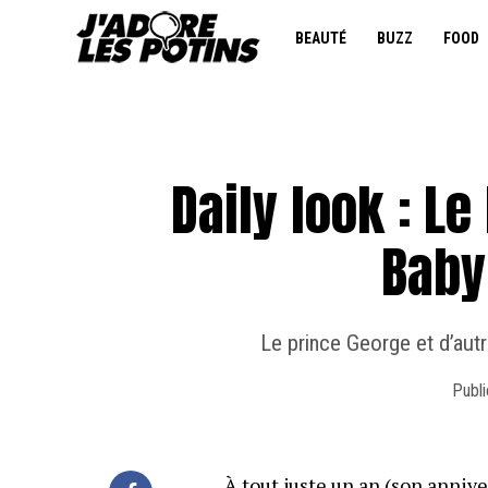
BEAUTÉ
BUZZ
FOOD
Daily look : Le
Baby
Le prince George et d’autr
Publi
À tout juste un an (son anniver