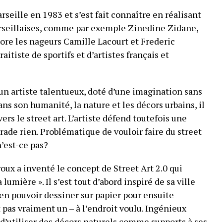
seille en 1983 et s’est fait connaître en réalisant
arseillaises, comme par exemple Zinedine Zidane,
ore les nageurs Camille Lacourt et Frederic
raitiste de sportifs et d’artistes français et
un artiste talentueux, doté d’une imagination sans
ns son humanité, la nature et les décors urbains, il
rs le street art. L’artiste défend toutefois une
rade rien. Problématique de vouloir faire du street
n’est-ce pas?
oux a inventé le concept de Street Art 2.0 qui
lumière ». Il s’est tout d’abord inspiré de sa ville
bien pouvoir dessiner sur papier pour ensuite
st pas vraiment un – à l’endroit voulu. Ingénieux
 d’utiliser des décors naturels comme supports à ses