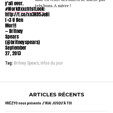
y'all over.
très bons. A suivre !
#WorkBxxch1stLook
:
http://t.co/xo3KO5JeBi
I <3 U Ben
Mor!!!
— Britney
Spears
(@britneyspears)
September
27, 2013
Tag:
Britney Spears
,
Infos du jour
ARTICLES RÉCENTS
VRÉZYO nous présente J’IRAI JUSQU’À TOI