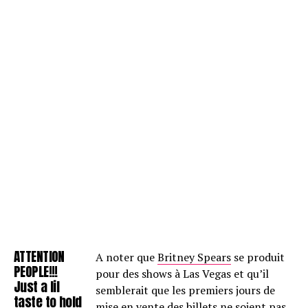
ATTENTION
A noter que
Britney Spears
se produit
PEOPLE!!!
pour des shows à Las Vegas et qu’il
Just a lil
semblerait que les premiers jours de
taste to hold
mise en vente des billets ne soient pas