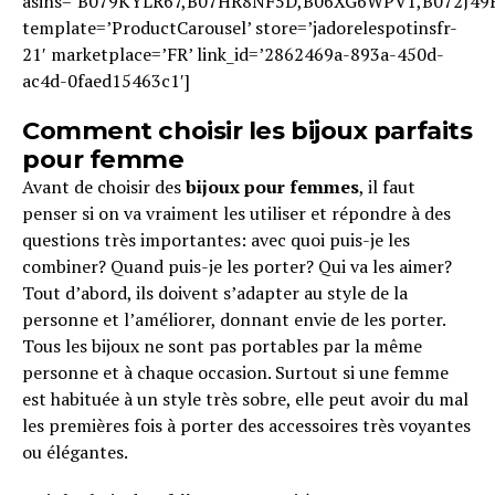
asins=’B079KYLR67,B07HR8NF5D,B06XG6WPV1,B072J49
template=’ProductCarousel’ store=’jadorelespotinsfr-
21′ marketplace=’FR’ link_id=’2862469a-893a-450d-
ac4d-0faed15463c1′]
Comment choisir les bijoux parfaits
pour femme
Avant de choisir des
bijoux pour femmes
, il faut
penser si on va vraiment les utiliser et répondre à des
questions très importantes: avec quoi puis-je les
combiner? Quand puis-je les porter? Qui va les aimer?
Tout d’abord, ils doivent s’adapter au style de la
personne et l’améliorer, donnant envie de les porter.
Tous les bijoux ne sont pas portables par la même
personne et à chaque occasion. Surtout si une femme
est habituée à un style très sobre, elle peut avoir du mal
les premières fois à porter des accessoires très voyantes
ou élégantes.