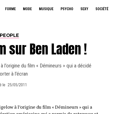
FORME
MODE
MUSIQUE
PSYCHO
SEXY
SOCIÉTÉ
PEOPLE
lm sur Ben Laden !
 à l’origine du film « Démineurs » qui a décidé
orter à l’écran
é le
25/05/2011
igelow à l’origine du film « Démineurs » qui a
pération américaine qui a permis de retrouver et