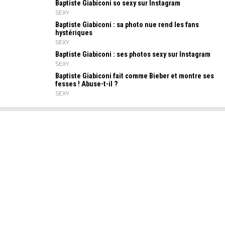
Baptiste Giabiconi so sexy sur Instagram
SEXY
Baptiste Giabiconi : sa photo nue rend les fans
hystériques
SEXY
Baptiste Giabiconi : ses photos sexy sur Instagram
SEXY
Baptiste Giabiconi fait comme Bieber et montre ses
fesses ! Abuse-t-il ?
SEXY