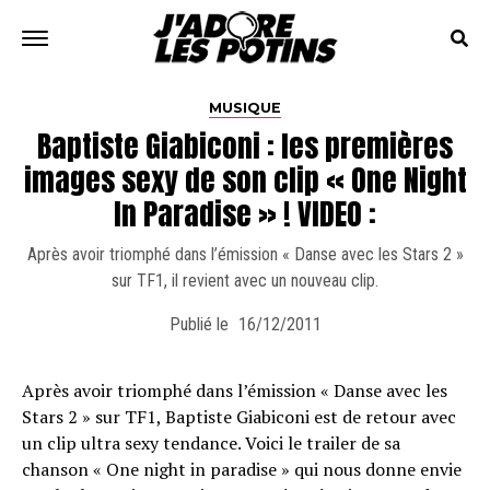
MUSIQUE
Baptiste Giabiconi : les premières
images sexy de son clip « One Night
In Paradise » ! VIDEO :
Après avoir triomphé dans l’émission « Danse avec les Stars 2 »
sur TF1, il revient avec un nouveau clip.
Publié le
16/12/2011
Après avoir triomphé dans l’émission « Danse avec les
Stars 2 » sur TF1, Baptiste Giabiconi est de retour avec
un clip ultra sexy tendance. Voici le trailer de sa
chanson « One night in paradise » qui nous donne envie