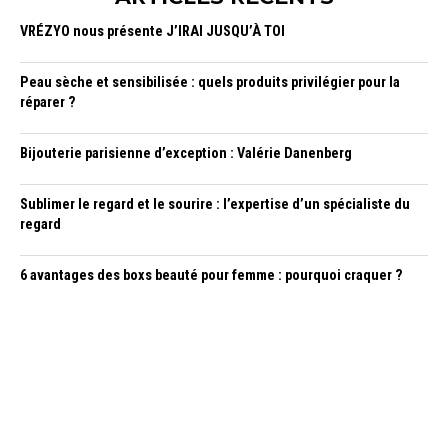
VRÉZYO nous présente J’IRAI JUSQU’À TOI
Peau sèche et sensibilisée : quels produits privilégier pour la
réparer ?
Bijouterie parisienne d’exception : Valérie Danenberg
Sublimer le regard et le sourire : l’expertise d’un spécialiste du
regard
6 avantages des boxs beauté pour femme : pourquoi craquer ?