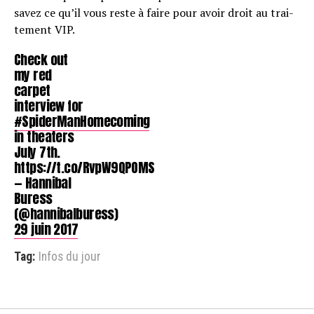
savez ce qu’il vous reste à faire pour avoir droit au trai­
te­ment VIP.
Check out
my red
carpet
interview for
#SpiderManHomecoming
in theaters
July 7th.
https://t.co/RvpW9QPOMS
— Hannibal
Buress
(@hannibalburess)
29 juin 2017
Tag:
Infos du jour