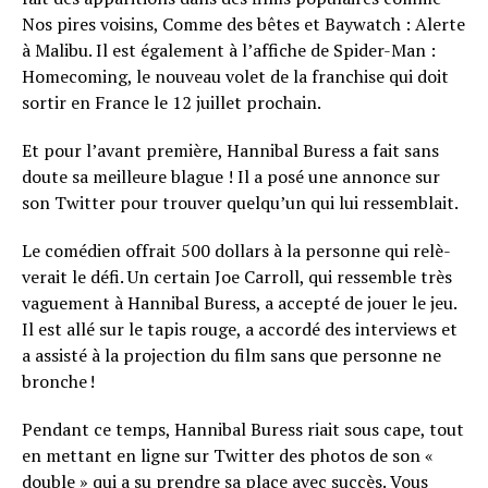
Nos pires voisins, Comme des bêtes et Baywatch : Alerte
à Malibu. Il est égale­ment à l’af­fiche de Spider-Man :
Home­co­ming, le nouveau volet de la fran­chise qui doit
sortir en France le 12 juillet prochain.
Et pour l’avant première, Hannibal Buress a fait sans
doute sa meilleure blague ! Il a posé une annonce sur
son Twitter pour trouver quelqu’un qui lui ressemblait.
Le comé­dien offrait 500 dollars à la personne qui relè­
ve­rait le défi. Un certain Joe Carroll, qui ressemble très
vague­ment à Hanni­bal Buress, a accepté de jouer le jeu.
Il est allé sur le tapis rouge, a accordé des inter­views et
a assisté à la projec­tion du film sans que personne ne
bronche !
Pendant ce temps, Hanni­bal Buress riait sous cape, tout
en mettant en ligne sur Twit­ter des photos de son «
double » qui a su prendre sa place avec succès. Vous