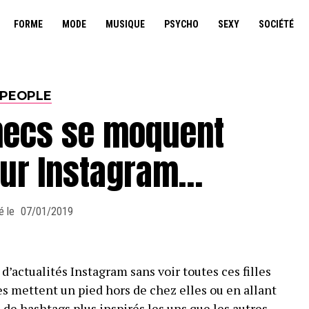
FORME
MODE
MUSIQUE
PSYCHO
SEXY
SOCIÉTÉ
PEOPLE
mecs se moquent
 sur Instagram…
é le
07/01/2019
 d’actualités Instagram sans voir toutes ces filles
es mettent un pied hors de chez elles ou en allant
 de hashtags plus inspirés les uns que les autres.