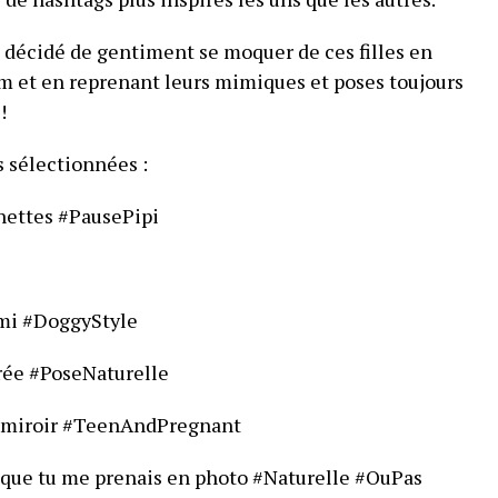
 décidé de gentiment se moquer de ces filles en
m et en reprenant leurs mimiques et poses toujours
!
s sélectionnées :
nettes #PausePipi
imi #DoggyStyle
irée #PoseNaturelle
e miroir #TeenAndPregnant
u que tu me prenais en photo #Naturelle #OuPas