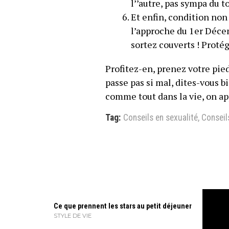
l’’autre, pas sympa du to
Et enfin, condition non 
l’approche du 1er Décem
sortez couverts ! Protég
Profitez-en, prenez votre pie
passe pas si mal, dites-vous b
comme tout dans la vie, on ap
Tag:
Conseils en sexualité
,
Conseil
Ce que prennent les stars au petit déjeuner
STYLE DE VIE