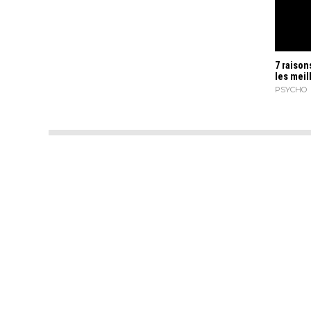
7 raison
les meil
PSYCHO